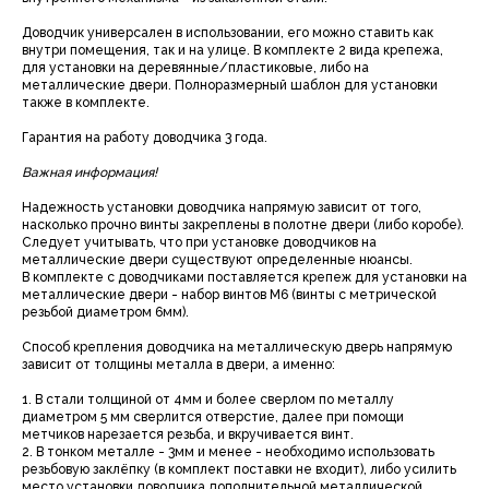
Доводчик универсален в использовании, его можно ставить как
внутри помещения, так и на улице. В комплекте 2 вида крепежа,
для установки на деревянные/пластиковые, либо на
металлические двери. Полноразмерный шаблон для установки
также в комплекте.
Гарантия на работу доводчика 3 года.
Важная информация!
Надежность установки доводчика напрямую зависит от того,
насколько прочно винты закреплены в полотне двери (либо коробе).
Следует учитывать, что при установке доводчиков на
металлические двери существуют определенные нюансы.
В комплекте с доводчиками поставляется крепеж для установки на
металлические двери - набор винтов М6 (винты с метрической
резьбой диаметром 6мм).
Способ крепления доводчика на металлическую дверь напрямую
зависит от толщины металла в двери, а именно:
1. В стали толщиной от 4мм и более сверлом по металлу
диаметром 5 мм сверлится отверстие, далее при помощи
метчиков нарезается резьба, и вкручивается винт.
2. В тонком металле - 3мм и менее - необходимо использовать
резьбовую заклёпку (в комплект поставки не входит), либо усилить
место установки доводчика дополнительной металлической