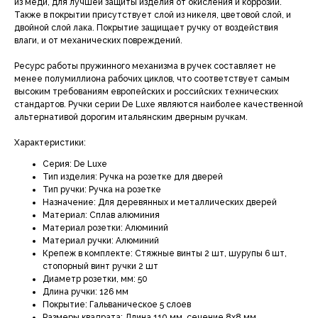
из меди, для лучшей защиты изделия от окисления и коррозии.
Также в покрытии присутствует слой из никеля, цветовой слой, и
двойной слой лака. Покрытие защищает ручку от воздействия
влаги, и от механических повреждений.
Ресурс работы пружинного механизма в ручек составляет не
менее полумиллиона рабочих циклов, что соответствует самым
высоким требованиям европейских и российских технических
стандартов. Ручки серии De Luxe являются наиболее качественной
альтернативой дорогим итальянским дверным ручкам.
Характеристики:
Серия: De Luxe
Тип изделия: Ручка на розетке для дверей
Тип ручки: Ручка на розетке
Назначение: Для деревянных и металлических дверей
Материал: Сплав алюминия
Материал розетки: Алюминий
Материал ручки: Алюминий
Крепеж в комплекте: Стяжные винты 2 шт, шурупы 6 шт,
стопорный винт ручки 2 шт
Диаметр розетки, мм: 50
Длина ручки: 126 мм
Покрытие: Гальваническое 5 слоев
Размеры квадрата: Длина 110 мм, сечение 8х8 мм