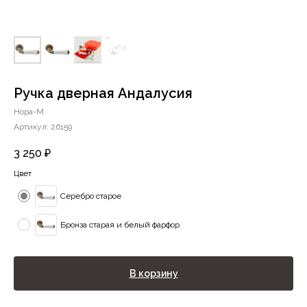
Ручка дверная Андалусия
Нора-М
Артикул:
26159
3 250
₽
Цвет
Серебро старое
Бронза старая и белый фарфор
В корзину